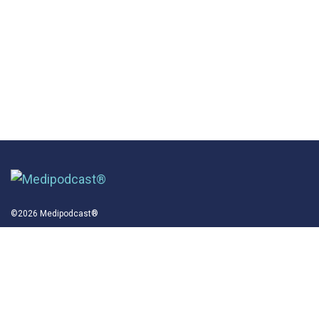
©2026 Medipodcast®
Info
Vie Privée
Termes et conditions
Politique de Cookies
A Propos
Commercial
Contact