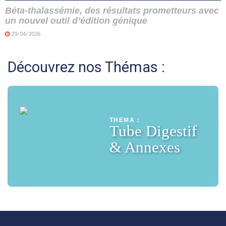
Béta-thalassémie, des résultats prometteurs avec
un nouvel outil d’édition génique
29/04/2026
Découvrez nos Thémas :
THEMA :
Tube Digestif
& Annexes