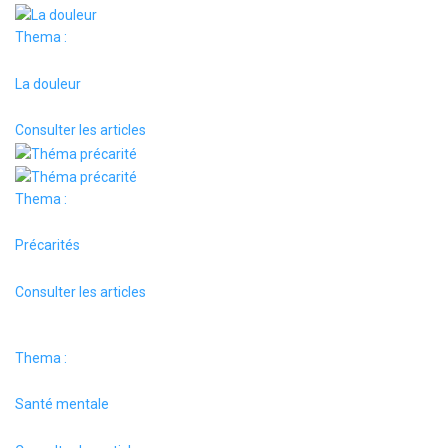
Thema :
La douleur
Consulter les articles
Thema :
Précarités
Consulter les articles
Thema :
Santé mentale