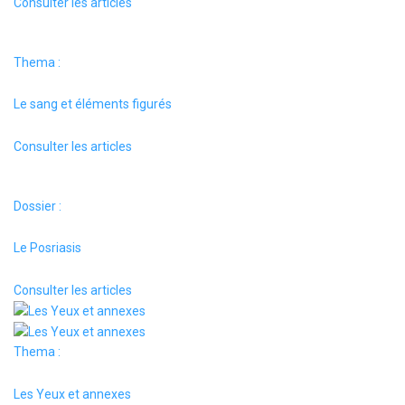
Consulter les articles
Thema :
Le sang et éléments figurés
Consulter les articles
Dossier :
Le Posriasis
Consulter les articles
Thema :
Les Yeux et annexes