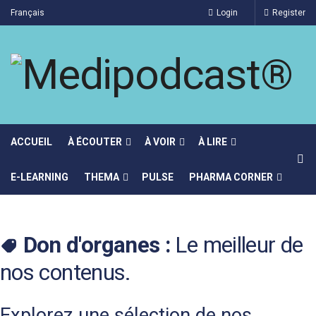
Français
Login
Register
ACCUEIL
À ÉCOUTER
À VOIR
À LIRE
E-LEARNING
THEMA
PULSE
PHARMA CORNER
Don d'organes :
Le meilleur de
nos contenus.
Explorez une sélection de nos