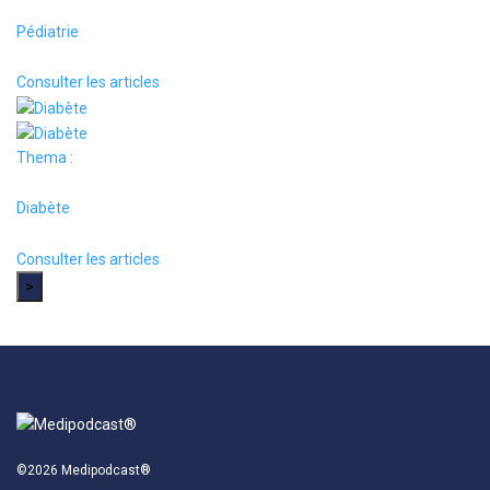
Pédiatrie
Consulter les articles
Thema :
Diabète
Consulter les articles
>
©2026 Medipodcast®