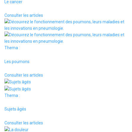
Le cancer
Consulter les articles
Thema :
Les poumons
Consulter les articles
Thema :
Sujets âgés
Consulter les articles