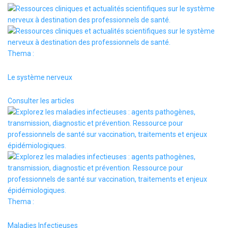
Thema :
Le système nerveux
Consulter les articles
Thema :
Maladies Infectieuses