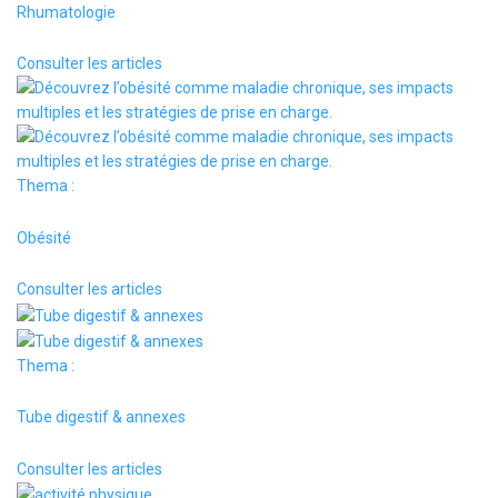
Rhumatologie
Consulter les articles
Thema :
Obésité
Consulter les articles
Thema :
Tube digestif & annexes
Consulter les articles