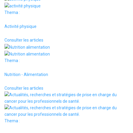
Thema :
Activité physique
Consulter les articles
Thema :
Nutrition - Alimentation
Consulter les articles
Thema :