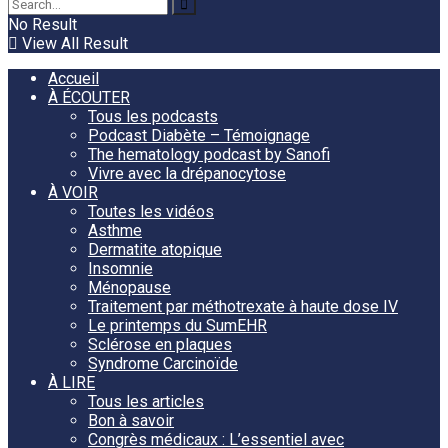
No Result
View All Result
Accueil
À ÉCOUTER
Tous les podcasts
Podcast Diabète – Témoignage
The hematology podcast by Sanofi
Vivre avec la drépanocytose
À VOIR
Toutes les vidéos
Asthme
Dermatite atopique
Insomnie
Ménopause
Traitement par méthotrexate à haute dose IV
Le printemps du SumEHR
Sclérose en plaques
Syndrome Carcinoïde
À LIRE
Tous les articles
Bon à savoir
Congrès médicaux : L’essentiel avec