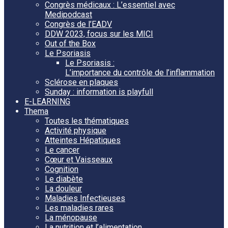
Congrès médicaux : L’essentiel avec
Medipodcast
Congrès de l’EADV
DDW 2023, focus sur les MICI
Out of the Box
Le Psoriasis
Le Psoriasis :
L’importance du contrôle de l’inflammation
Sclérose en plaques
Sunday : information is playfull
E-LEARNING
Thema
Toutes les thématiques
Activité physique
Atteintes Hépatiques
Le cancer
Cœur et Vaisseaux
Cognition
Le diabète
La douleur
Maladies Infectieuses
Les maladies rares
La ménopause
La nutrition et l’alimentation