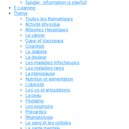
Sunday : information is playfull
E-Learning
Thema
Toutes les thématiques
Activité physique
Atteintes Hépatiques
Le cancer
Cœur et Vaisseaux
Cognition
Le diabète
La douleur
Les maladies Infectieuses
Les maladies rares
La ménopause
Nutrition et alimentation
L’obésité
Les os et articulations
La peau
Pédiatrie
Les poumons
Précarités
Rhumatologie
Le sang et les cellules
La santé mentale