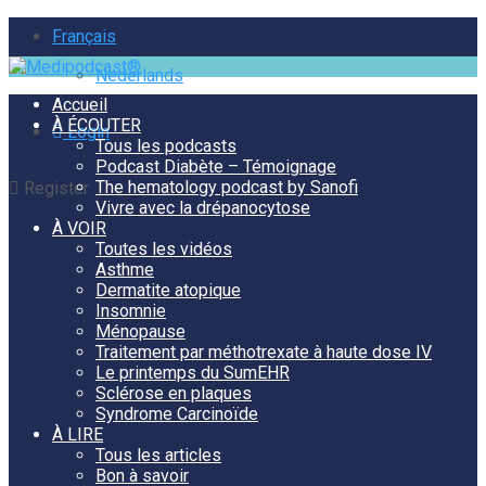
Français
Nederlands
Accueil
À ÉCOUTER
Login
Tous les podcasts
Podcast Diabète – Témoignage
The hematology podcast by Sanofi
Register
Vivre avec la drépanocytose
À VOIR
Toutes les vidéos
Asthme
Dermatite atopique
Insomnie
Ménopause
Traitement par méthotrexate à haute dose IV
Le printemps du SumEHR
Sclérose en plaques
Syndrome Carcinoïde
À LIRE
Tous les articles
Bon à savoir