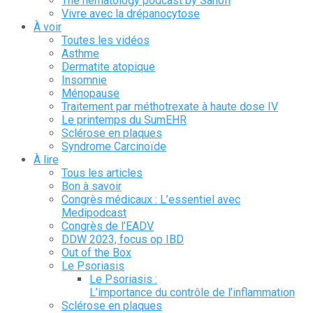
The hematology podcast by Sanofi
Vivre avec la drépanocytose
À voir
Toutes les vidéos
Asthme
Dermatite atopique
Insomnie
Ménopause
Traitement par méthotrexate à haute dose IV
Le printemps du SumEHR
Sclérose en plaques
Syndrome Carcinoïde
À lire
Tous les articles
Bon à savoir
Congrès médicaux : L’essentiel avec
Medipodcast
Congrès de l’EADV
DDW 2023, focus op IBD
Out of the Box
Le Psoriasis
Le Psoriasis :
L’importance du contrôle de l’inflammation
Sclérose en plaques