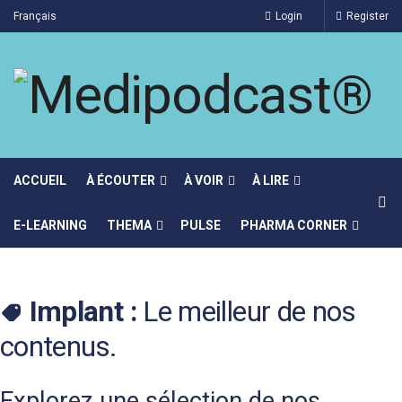
Français
Login
Register
ACCUEIL
À ÉCOUTER
À VOIR
À LIRE
E-LEARNING
THEMA
PULSE
PHARMA CORNER
Implant :
Le meilleur de nos
contenus.
Explorez une sélection de nos