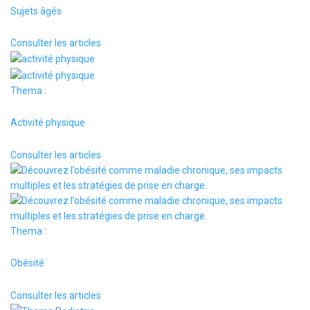
Sujets âgés
Consulter les articles
Thema :
Activité physique
Consulter les articles
Thema :
Obésité
Consulter les articles