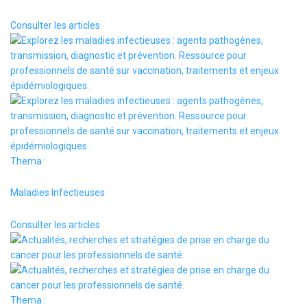
Consulter les articles
Thema :
Maladies Infectieuses
Consulter les articles
Thema :