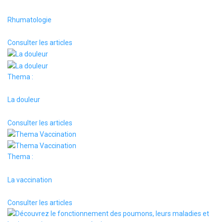
Rhumatologie
Consulter les articles
Thema :
La douleur
Consulter les articles
Thema :
La vaccination
Consulter les articles