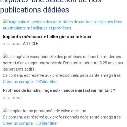
publications dédiées
Implants médicaux et allergie aux métaux
ARTICLE
06/04/2023
Ce contenu est réservé aux professionnels de la santé enregistrés
Créer un compte
S'identifier
Prothèse de hanche, l’âge est-il encore un facteur limitant ?
01/04/2026
Ce contenu est réservé aux professionnels de la santé enregistrés
Créer un compte
S'identifier