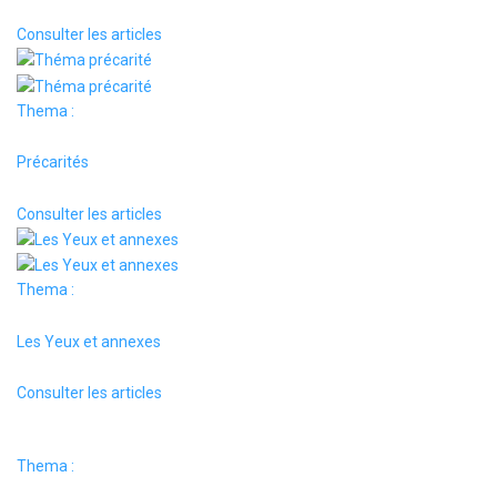
Consulter les articles
Thema :
Précarités
Consulter les articles
Thema :
Les Yeux et annexes
Consulter les articles
Thema :