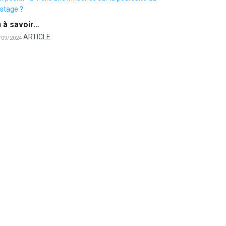
 à savoir…
ARTICLE
/09/2024