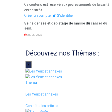
Ce contenu est réservé aux professionnels de la santé
enregistrés
Créer un compte
S'identifier
Seins denses et dépistage de masse du cancer du
sein.
25/06/2025
Découvrez nos Thémas :
<
Thema :
Les Yeux et annexes
Consulter les articles