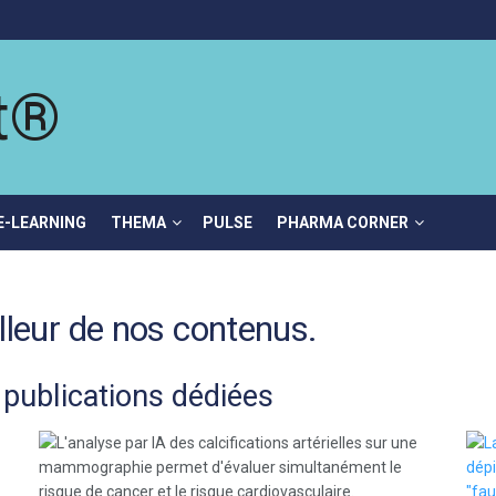
E-LEARNING
THEMA
PULSE
PHARMA CORNER
lleur de nos contenus.
 publications dédiées