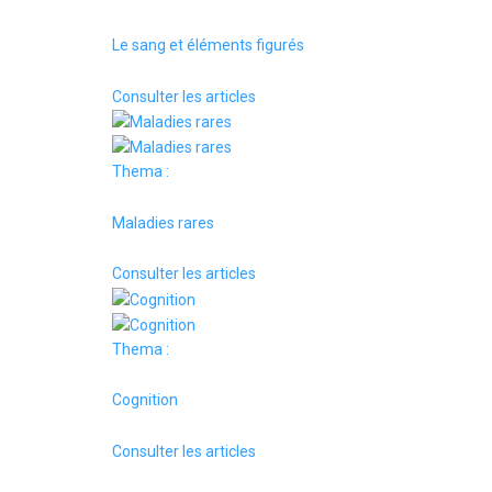
Le sang et éléments figurés
Consulter les articles
Thema :
Maladies rares
Consulter les articles
Thema :
Cognition
Consulter les articles