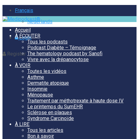
Français
Nederlands
Accueil
À ÉCOUTER
Login
Tous les podcasts
Podcast Diabète – Témoignage
The hematology podcast by Sanofi
Register
Vivre avec la drépanocytose
À VOIR
Toutes les vidéos
Asthme
Dermatite atopique
Insomnie
Ménopause
Traitement par méthotrexate à haute dose IV
Le printemps du SumEHR
Sclérose en plaques
Syndrome Carcinoïde
À LIRE
Tous les articles
Bon à savoir