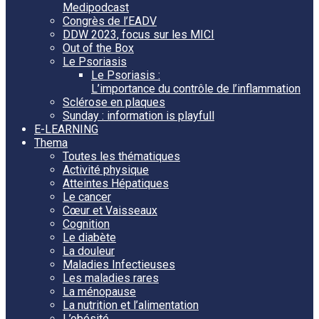
Medipodcast
Congrès de l’EADV
DDW 2023, focus sur les MICI
Out of the Box
Le Psoriasis
Le Psoriasis :
L’importance du contrôle de l’inflammation
Sclérose en plaques
Sunday : information is playfull
E-LEARNING
Thema
Toutes les thématiques
Activité physique
Atteintes Hépatiques
Le cancer
Cœur et Vaisseaux
Cognition
Le diabète
La douleur
Maladies Infectieuses
Les maladies rares
La ménopause
La nutrition et l’alimentation
L’obésité