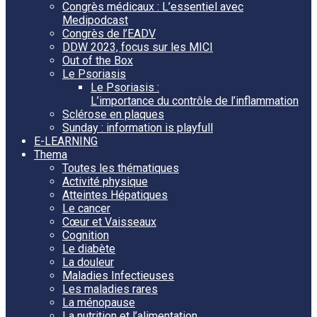
Congrès médicaux : L’essentiel avec
Medipodcast
Congrès de l’EADV
DDW 2023, focus sur les MICI
Out of the Box
Le Psoriasis
Le Psoriasis :
L’importance du contrôle de l’inflammation
Sclérose en plaques
Sunday : information is playfull
E-LEARNING
Thema
Toutes les thématiques
Activité physique
Atteintes Hépatiques
Le cancer
Cœur et Vaisseaux
Cognition
Le diabète
La douleur
Maladies Infectieuses
Les maladies rares
La ménopause
La nutrition et l’alimentation