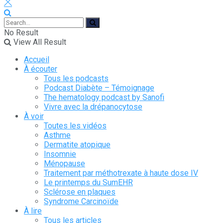
No Result
View All Result
Accueil
À écouter
Tous les podcasts
Podcast Diabète – Témoignage
The hematology podcast by Sanofi
Vivre avec la drépanocytose
À voir
Toutes les vidéos
Asthme
Dermatite atopique
Insomnie
Ménopause
Traitement par méthotrexate à haute dose IV
Le printemps du SumEHR
Sclérose en plaques
Syndrome Carcinoïde
À lire
Tous les articles