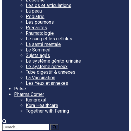
Les os et articulations
La peau
Pédiatrie
Les poumons
Précarités
Rhumatologie
Le sang et les cellules
La santé mentale
Le Sommeil
Sujets âgés
Le système génito-urinaire
Le système nerveux
Tube digestif & annexes
La Vaccination
Les Yeux et annexes
Pulse
Pharma Corner
Kengrexal
Kora Healthcare
Together with Ferring