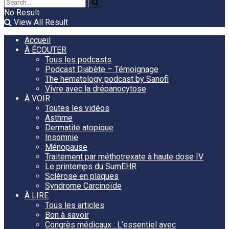
No Result
View All Result
Accueil
À ÉCOUTER
Tous les podcasts
Podcast Diabète – Témoignage
The hematology podcast by Sanofi
Vivre avec la drépanocytose
À VOIR
Toutes les vidéos
Asthme
Dermatite atopique
Insomnie
Ménopause
Traitement par méthotrexate à haute dose IV
Le printemps du SumEHR
Sclérose en plaques
Syndrome Carcinoïde
À LIRE
Tous les articles
Bon à savoir
Congrès médicaux : L’essentiel avec