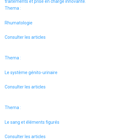
Thema :
Rhumatologie
Consulter les articles
Thema :
Le système génito-urinaire
Consulter les articles
Thema :
Le sang et éléments figurés
Consulter les articles