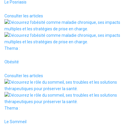
Le Posriasis
Consulter les articles
Thema :
Obésité
Consulter les articles
Thema :
Le Sommeil