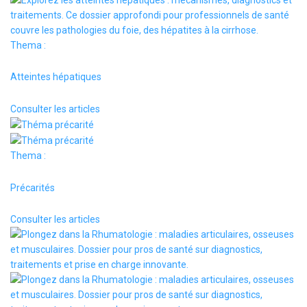
Thema :
Atteintes hépatiques
Consulter les articles
Thema :
Précarités
Consulter les articles