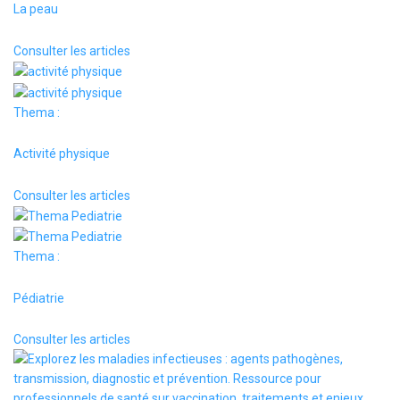
La peau
Consulter les articles
Thema :
Activité physique
Consulter les articles
Thema :
Pédiatrie
Consulter les articles