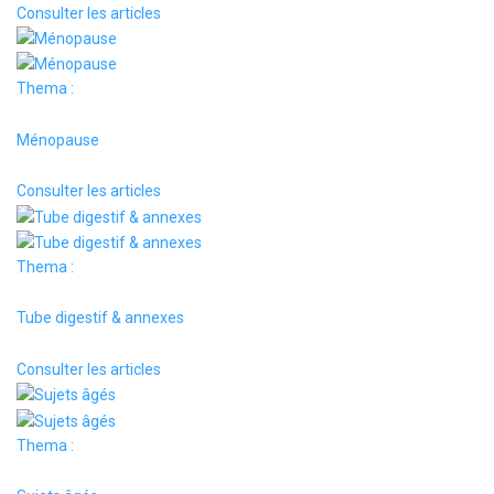
Consulter les articles
Thema :
Ménopause
Consulter les articles
Thema :
Tube digestif & annexes
Consulter les articles
Thema :