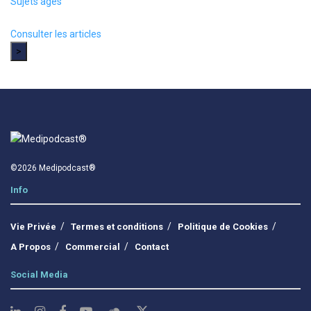
Sujets âgés
Consulter les articles
>
©2026 Medipodcast®
Info
Vie Privée
Termes et conditions
Politique de Cookies
A Propos
Commercial
Contact
Social Media