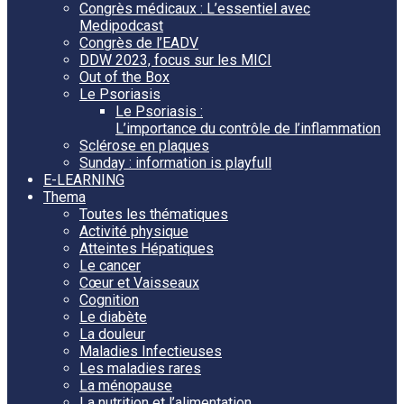
Congrès médicaux : L’essentiel avec
Medipodcast
Congrès de l’EADV
DDW 2023, focus sur les MICI
Out of the Box
Le Psoriasis
Le Psoriasis :
L’importance du contrôle de l’inflammation
Sclérose en plaques
Sunday : information is playfull
E-LEARNING
Thema
Toutes les thématiques
Activité physique
Atteintes Hépatiques
Le cancer
Cœur et Vaisseaux
Cognition
Le diabète
La douleur
Maladies Infectieuses
Les maladies rares
La ménopause
La nutrition et l’alimentation