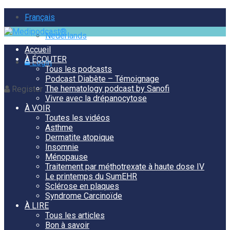
Français
Nederlands
Accueil
À ÉCOUTER
Login
Tous les podcasts
Podcast Diabète – Témoignage
The hematology podcast by Sanofi
Register
Vivre avec la drépanocytose
À VOIR
Toutes les vidéos
Asthme
Dermatite atopique
Insomnie
Ménopause
Traitement par méthotrexate à haute dose IV
Le printemps du SumEHR
Sclérose en plaques
Syndrome Carcinoïde
À LIRE
Tous les articles
Bon à savoir