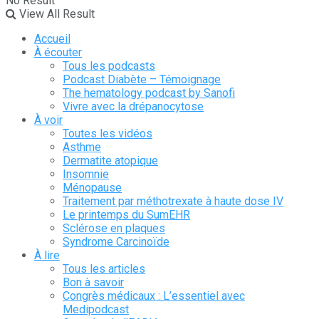
No Result
View All Result
Accueil
À écouter
Tous les podcasts
Podcast Diabète – Témoignage
The hematology podcast by Sanofi
Vivre avec la drépanocytose
À voir
Toutes les vidéos
Asthme
Dermatite atopique
Insomnie
Ménopause
Traitement par méthotrexate à haute dose IV
Le printemps du SumEHR
Sclérose en plaques
Syndrome Carcinoïde
À lire
Tous les articles
Bon à savoir
Congrès médicaux : L’essentiel avec
Medipodcast