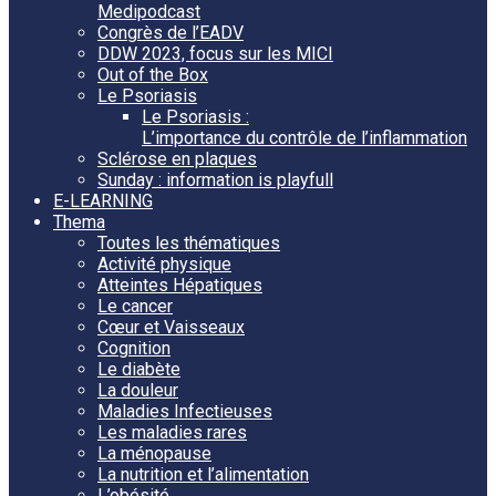
Medipodcast
Congrès de l’EADV
DDW 2023, focus sur les MICI
Out of the Box
Le Psoriasis
Le Psoriasis :
L’importance du contrôle de l’inflammation
Sclérose en plaques
Sunday : information is playfull
E-LEARNING
Thema
Toutes les thématiques
Activité physique
Atteintes Hépatiques
Le cancer
Cœur et Vaisseaux
Cognition
Le diabète
La douleur
Maladies Infectieuses
Les maladies rares
La ménopause
La nutrition et l’alimentation
L’obésité