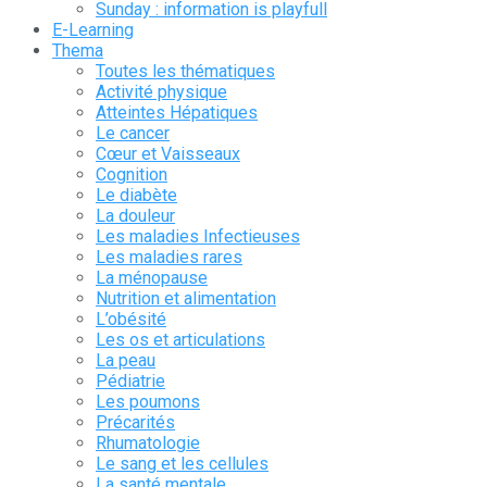
Sunday : information is playfull
E-Learning
Thema
Toutes les thématiques
Activité physique
Atteintes Hépatiques
Le cancer
Cœur et Vaisseaux
Cognition
Le diabète
La douleur
Les maladies Infectieuses
Les maladies rares
La ménopause
Nutrition et alimentation
L’obésité
Les os et articulations
La peau
Pédiatrie
Les poumons
Précarités
Rhumatologie
Le sang et les cellules
La santé mentale