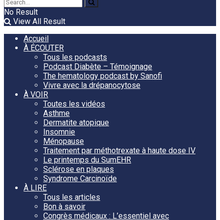
No Result
View All Result
Accueil
À ÉCOUTER
Tous les podcasts
Podcast Diabète – Témoignage
The hematology podcast by Sanofi
Vivre avec la drépanocytose
À VOIR
Toutes les vidéos
Asthme
Dermatite atopique
Insomnie
Ménopause
Traitement par méthotrexate à haute dose IV
Le printemps du SumEHR
Sclérose en plaques
Syndrome Carcinoïde
À LIRE
Tous les articles
Bon à savoir
Congrès médicaux : L’essentiel avec