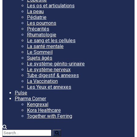
Les os et articulations
La peau
Pédiatrie
Les poumons
Précarités
Rhumatologie
Le sang et les cellules
La santé mentale
Le Sommeil
Sujets âgés
Le système génito-urinaire
Le système nerveux
Tube digestif & annexes
La Vaccination
Les Yeux et annexes
Pulse
Pharma Corner
Kengrexal
Kora Healthcare
Together with Ferring