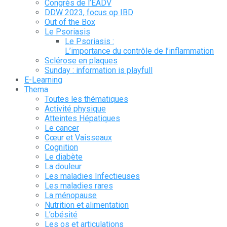
Congrès de l’EADV
DDW 2023, focus op IBD
Out of the Box
Le Psoriasis
Le Psoriasis :
L’importance du contrôle de l’inflammation
Sclérose en plaques
Sunday : information is playfull
E-Learning
Thema
Toutes les thématiques
Activité physique
Atteintes Hépatiques
Le cancer
Cœur et Vaisseaux
Cognition
Le diabète
La douleur
Les maladies Infectieuses
Les maladies rares
La ménopause
Nutrition et alimentation
L’obésité
Les os et articulations