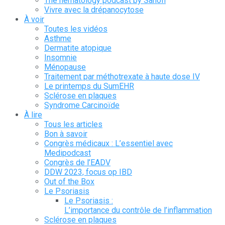
The hematology podcast by Sanofi
Vivre avec la drépanocytose
À voir
Toutes les vidéos
Asthme
Dermatite atopique
Insomnie
Ménopause
Traitement par méthotrexate à haute dose IV
Le printemps du SumEHR
Sclérose en plaques
Syndrome Carcinoïde
À lire
Tous les articles
Bon à savoir
Congrès médicaux : L’essentiel avec
Medipodcast
Congrès de l’EADV
DDW 2023, focus op IBD
Out of the Box
Le Psoriasis
Le Psoriasis :
L’importance du contrôle de l’inflammation
Sclérose en plaques