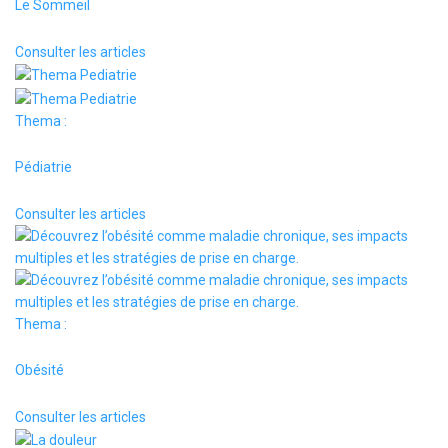
Le Sommeil
Consulter les articles
Thema :
Pédiatrie
Consulter les articles
Thema :
Obésité
Consulter les articles