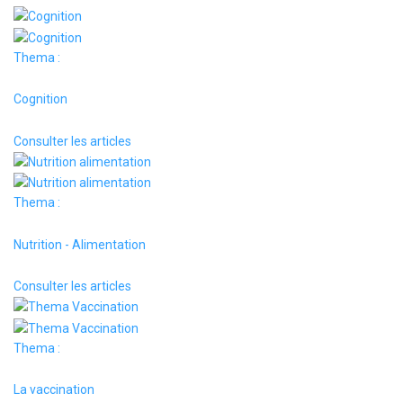
Thema :
Cognition
Consulter les articles
Thema :
Nutrition - Alimentation
Consulter les articles
Thema :
La vaccination