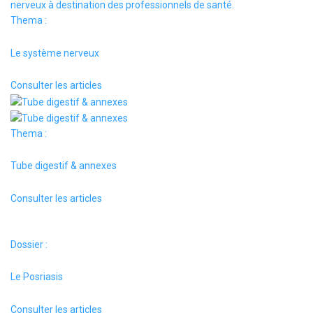
Thema :
Le système nerveux
Consulter les articles
Thema :
Tube digestif & annexes
Consulter les articles
Dossier :
Le Posriasis
Consulter les articles