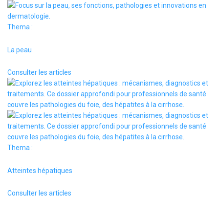
Thema :
La peau
Consulter les articles
Thema :
Atteintes hépatiques
Consulter les articles