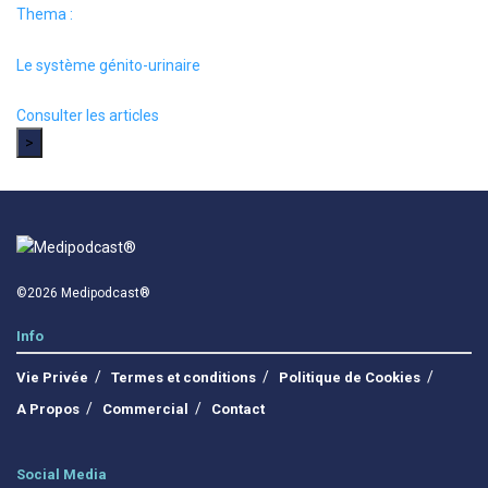
Thema :
Le système génito-urinaire
Consulter les articles
>
©2026 Medipodcast®
Info
Vie Privée
Termes et conditions
Politique de Cookies
A Propos
Commercial
Contact
Social Media