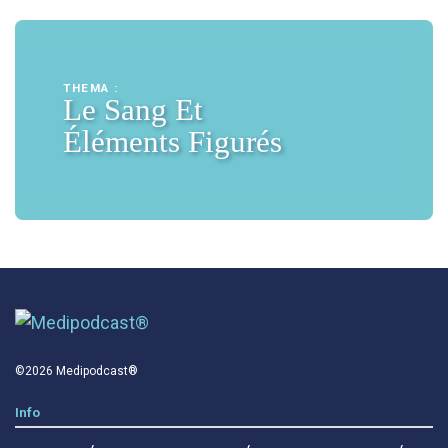
THEMA :
Le Sang Et
Éléments Figurés
©2026 Medipodcast®
Info