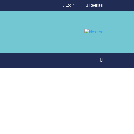
Login
Register