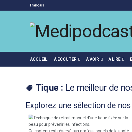
Français
ACCUEIL
À ÉCOUTER
À VOIR
À LIRE
Tique :
Le meilleur de no
Explorez une sélection de nos
Ce contenu est réservé aux professionnels de la santé