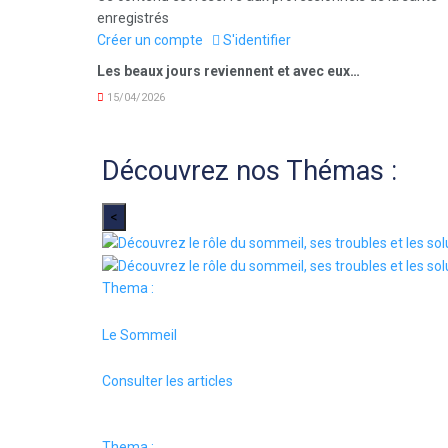
enregistrés
Créer un compte
S'identifier
Les beaux jours reviennent et avec eux…
15/04/2026
Découvrez nos Thémas :
<
Thema :
Le Sommeil
Consulter les articles
Thema :