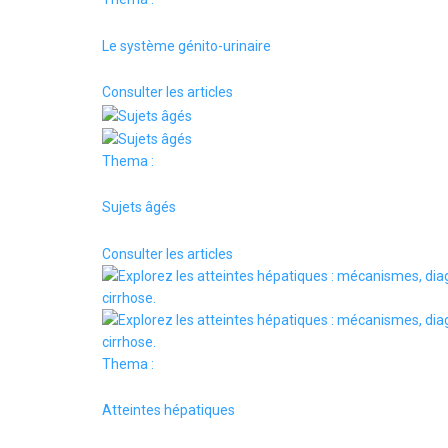
Le système génito-urinaire
Consulter les articles
Thema :
Sujets âgés
Consulter les articles
Thema :
Atteintes hépatiques