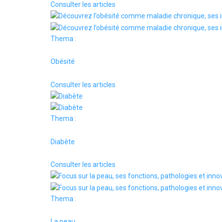
Consulter les articles
Thema :
Obésité
Consulter les articles
Thema :
Diabète
Consulter les articles
Thema :
La peau