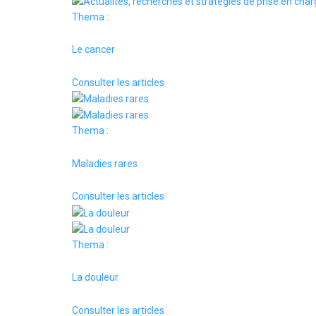
Thema :
Le cancer
Consulter les articles
Thema :
Maladies rares
Consulter les articles
Thema :
La douleur
Consulter les articles