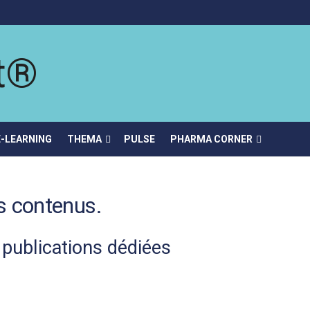
E-LEARNING
THEMA
PULSE
PHARMA CORNER
s contenus.
 publications dédiées