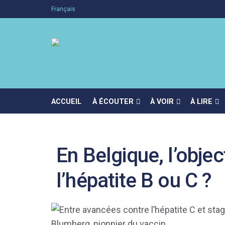
Français
ACCUEIL
À ÉCOUTER
À VOIR
À LIRE
En Belgique, l’object
l’hépatite B ou C ?