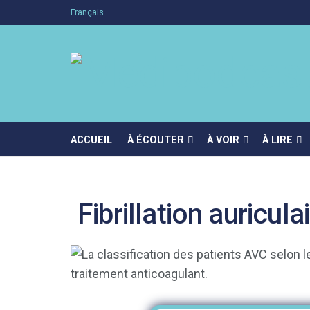
Français
ACCUEIL
À ÉCOUTER
À VOIR
À LIRE
Fibrillation auricul