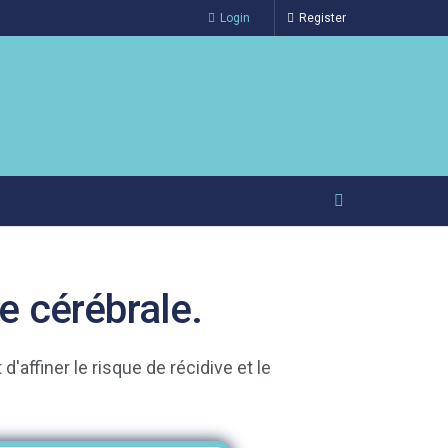
Login
Register
ie cérébrale.