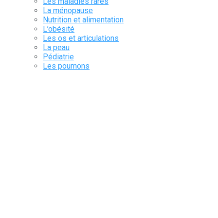
Les maladies rares
La ménopause
Nutrition et alimentation
L’obésité
Les os et articulations
La peau
Pédiatrie
Les poumons
Précarités
Rhumatologie
Le sang et les cellules
La santé mentale
Le Sommeil
Le système génito-urinaire
Le système nerveux
Tube digestif & annexes
La Vaccination
Les Yeux et annexes
Pulse
Pharma Corner
Kengrexal
Kora Healthcare
Together with Ferring
Register