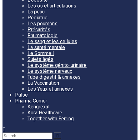
Les os et articulations
La peau
Pédiatrie
Les poumons
Précarités
Rhumatologie
Le sang et les cellules
La santé mentale
Le Sommeil
Sujets âgés
Le système génito-urinaire
Le système nerveux
Tube digestif & annexes
La Vaccination
Les Yeux et annexes
Pulse
Pharma Corner
Kengrexal
Kora Healthcare
Together with Ferring