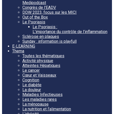
Medipodcast
Congrès de l’EADV
DDW 2023, focus sur les MICI
Out of the Box
Le Psoriasis
Le Psoriasis :
L’importance du contrôle de l’inflammation
Sclérose en plaques
Sunday : information is playfull
E-LEARNING
Thema
Toutes les thématiques
Activité physique
Atteintes Hépatiques
Le cancer
Cœur et Vaisseaux
Cognition
Le diabète
La douleur
Maladies Infectieuses
Les maladies rares
La ménopause
La nutrition et l’alimentation
L’obésité