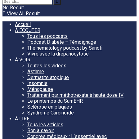
No Result
View All Result
Accueil
À ÉCOUTER
Tous les podcasts
Podcast Diabète – Témoignage
The hematology podcast by Sanofi
Vivre avec la drépanocytose
À VOIR
Toutes les vidéos
Asthme
Dermatite atopique
Insomnie
Ménopause
Traitement par méthotrexate à haute dose IV
Le printemps du SumEHR
Sclérose en plaques
Syndrome Carcinoïde
À LIRE
Tous les articles
Bon à savoir
Congrès médicaux : L’essentiel avec