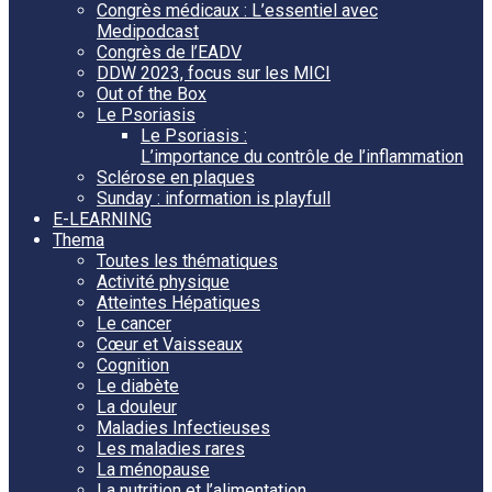
Congrès médicaux : L’essentiel avec
Medipodcast
Congrès de l’EADV
DDW 2023, focus sur les MICI
Out of the Box
Le Psoriasis
Le Psoriasis :
L’importance du contrôle de l’inflammation
Sclérose en plaques
Sunday : information is playfull
E-LEARNING
Thema
Toutes les thématiques
Activité physique
Atteintes Hépatiques
Le cancer
Cœur et Vaisseaux
Cognition
Le diabète
La douleur
Maladies Infectieuses
Les maladies rares
La ménopause
La nutrition et l’alimentation