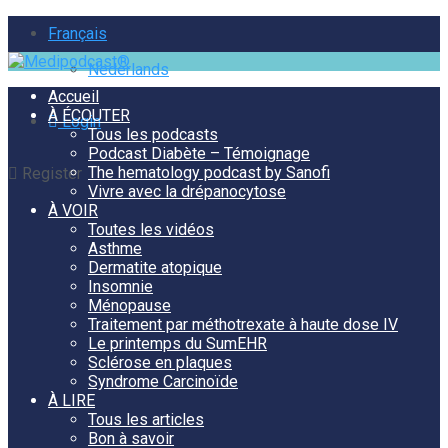
Français
Nederlands
Accueil
À ÉCOUTER
Login
Tous les podcasts
Podcast Diabète – Témoignage
The hematology podcast by Sanofi
Register
Vivre avec la drépanocytose
À VOIR
Toutes les vidéos
Asthme
Dermatite atopique
Insomnie
Ménopause
Traitement par méthotrexate à haute dose IV
Le printemps du SumEHR
Sclérose en plaques
Syndrome Carcinoïde
À LIRE
Tous les articles
Bon à savoir