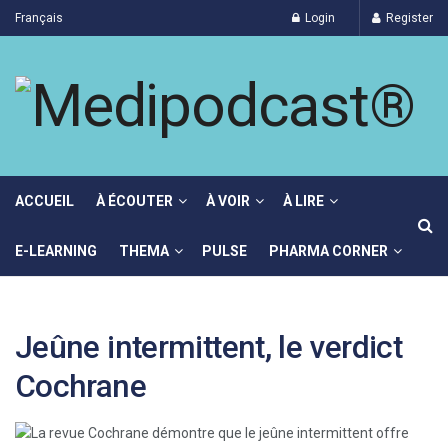
Français
Login
Register
ACCUEIL
À ÉCOUTER
À VOIR
À LIRE
E-LEARNING
THEMA
PULSE
PHARMA CORNER
Jeûne intermittent, le verdict
Cochrane