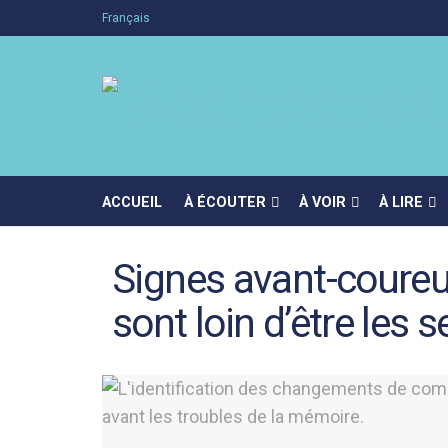
Français
ACCUEIL
À ÉCOUTER
À VOIR
À LIRE
Signes avant-coureu
sont loin d’être les s