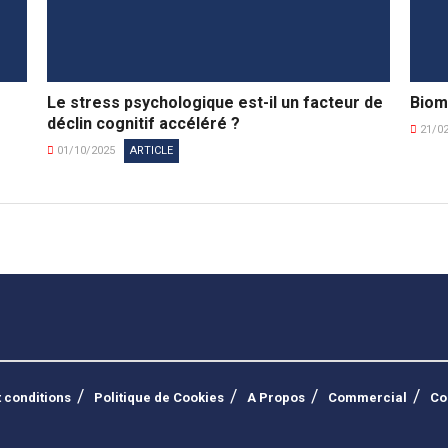
s
Le stress psychologique est-il un facteur de
Biom
déclin cognitif accéléré ?
21/0
01/10/2025
ARTICLE
 conditions
Politique de Cookies
A Propos
Commercial
Co