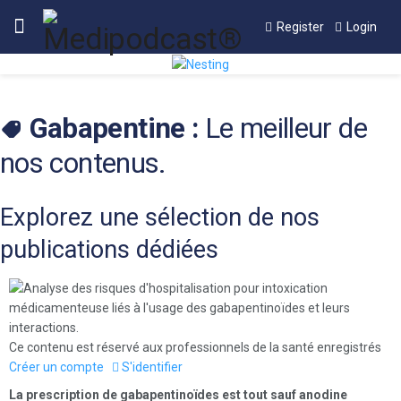
Register
Login
Gabapentine :
Le meilleur de
nos contenus.
Explorez une sélection de nos
publications dédiées
Ce contenu est réservé aux professionnels de la santé enregistrés
Créer un compte
S'identifier
La prescription de gabapentinoïdes est tout sauf anodine