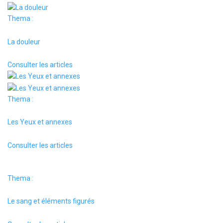
Thema :
La douleur
Consulter les articles
Thema :
Les Yeux et annexes
Consulter les articles
Thema :
Le sang et éléments figurés