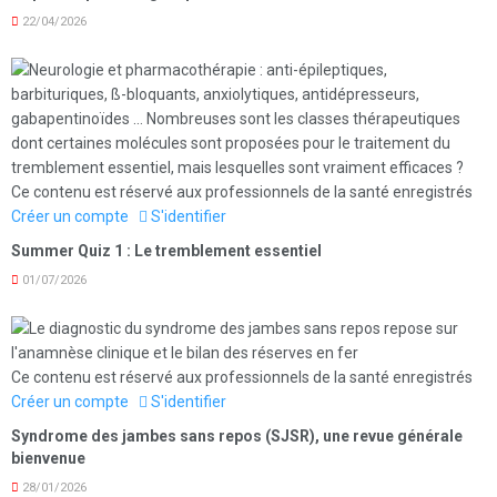
22/04/2026
Ce contenu est réservé aux professionnels de la santé enregistrés
Créer un compte
S'identifier
Summer Quiz 1 : Le tremblement essentiel
01/07/2026
Ce contenu est réservé aux professionnels de la santé enregistrés
Créer un compte
S'identifier
Syndrome des jambes sans repos (SJSR), une revue générale
bienvenue
28/01/2026