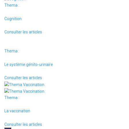
Thema :
Cognition
Consulter les articles
Thema :
Le système génito-urinaire
Consulter les articles
Thema :
La vaccination
Consulter les articles