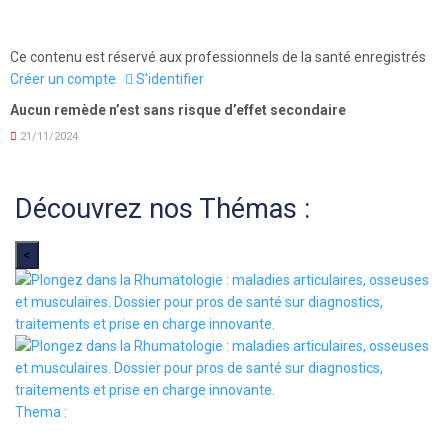
Ce contenu est réservé aux professionnels de la santé enregistrés
Créer un compte
S'identifier
Aucun remède n’est sans risque d’effet secondaire
21/11/2024
Découvrez nos Thémas :
<
Thema :