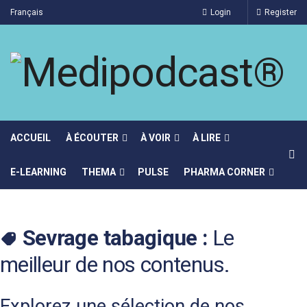
Français
Login
Register
ACCUEIL
À ÉCOUTER
À VOIR
À LIRE
E-LEARNING
THEMA
PULSE
PHARMA CORNER
Sevrage tabagique :
Le
meilleur de nos contenus.
Explorez une sélection de nos