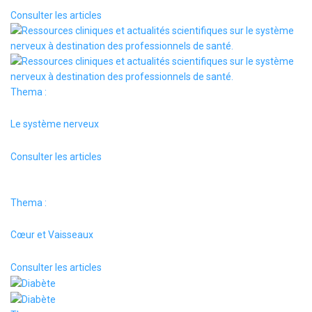
Consulter les articles
Thema :
Le système nerveux
Consulter les articles
Thema :
Cœur et Vaisseaux
Consulter les articles