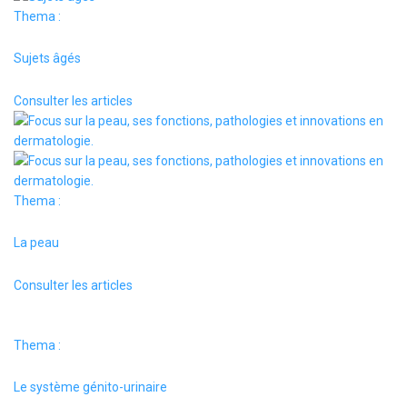
Thema :
Sujets âgés
Consulter les articles
Thema :
La peau
Consulter les articles
Thema :
Le système génito-urinaire