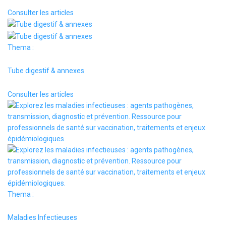
Consulter les articles
Thema :
Tube digestif & annexes
Consulter les articles
Thema :
Maladies Infectieuses