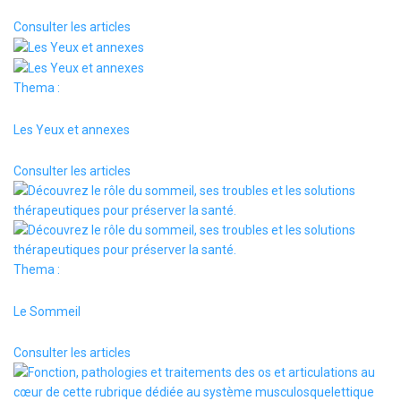
Consulter les articles
Thema :
Les Yeux et annexes
Consulter les articles
Thema :
Le Sommeil
Consulter les articles