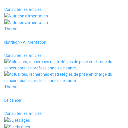
Consulter les articles
Thema :
Nutrition - Alimentation
Consulter les articles
Thema :
Le cancer
Consulter les articles