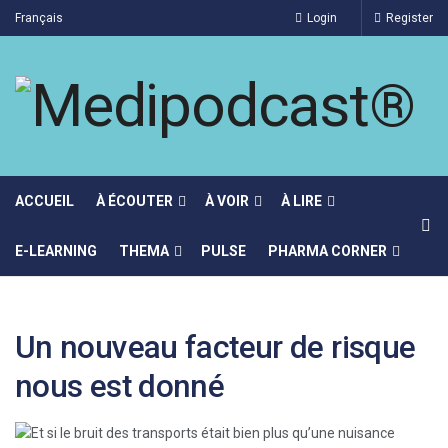
Français
Login
Register
ACCUEIL
À ÉCOUTER
À VOIR
À LIRE
E-LEARNING
THEMA
PULSE
PHARMA CORNER
Un nouveau facteur de risque
nous est donné