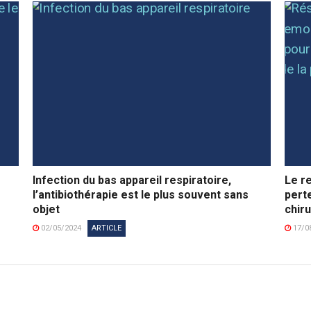
Infection du bas appareil respiratoire,
Le re
l’antibiothérapie est le plus souvent sans
pert
objet
chiru
02/05/2024
ARTICLE
17/0