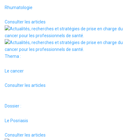
Rhumatologie
Consulter les articles
Thema :
Le cancer
Consulter les articles
Dossier :
Le Posriasis
Consulter les articles