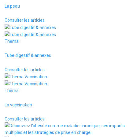
La peau
Consulter les articles
Thema :
Tube digestif & annexes
Consulter les articles
Thema :
La vaccination
Consulter les articles