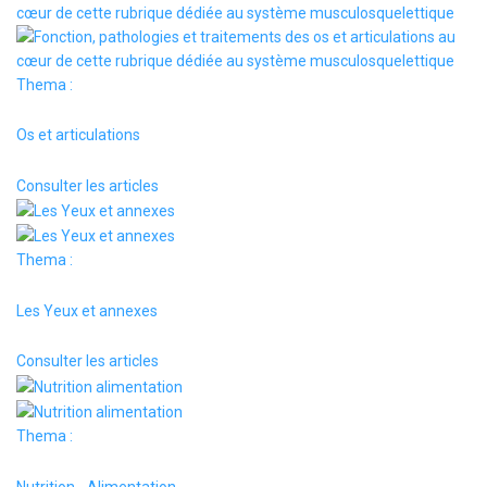
Thema :
Os et articulations
Consulter les articles
Thema :
Les Yeux et annexes
Consulter les articles
Thema :
Nutrition - Alimentation